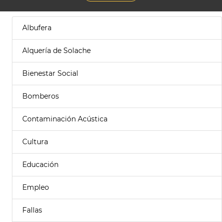
Albufera
Alquería de Solache
Bienestar Social
Bomberos
Contaminación Acústica
Cultura
Educación
Empleo
Fallas