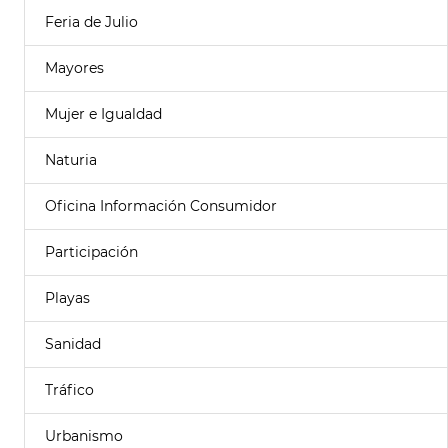
Feria de Julio
Mayores
Mujer e Igualdad
Naturia
Oficina Información Consumidor
Participación
Playas
Sanidad
Tráfico
Urbanismo