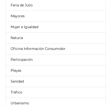
Feria de Julio
Mayores
Mujer e Igualdad
Naturia
Oficina Información Consumidor
Participación
Playas
Sanidad
Tráfico
Urbanismo