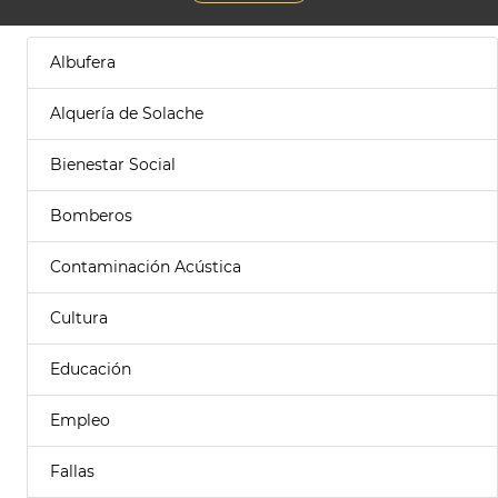
Albufera
Alquería de Solache
Bienestar Social
Bomberos
Contaminación Acústica
Cultura
Educación
Empleo
Fallas