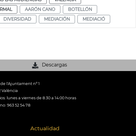
RMAL
AARÓN CANO
BOTELLÓN
DIVERSIDAD
MEDIACIÓN
MEDIACIÓ
Descargas
 de l'Ajuntament nº 1
 València
os: lunes a viernes de 8:30 a 14:00 horas
ono: 963 52 54 78
Actualidad