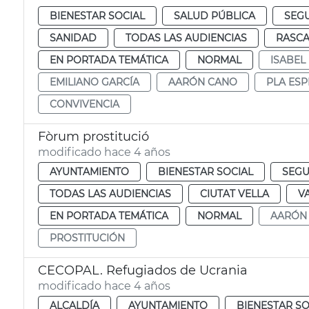
BIENESTAR SOCIAL
SALUD PÚBLICA
SEG
SANIDAD
TODAS LAS AUDIENCIAS
RASC
EN PORTADA TEMÁTICA
NORMAL
ISABEL
EMILIANO GARCÍA
AARÓN CANO
PLA ESP
CONVIVENCIA
Fòrum prostitució
modificado hace 4 años
AYUNTAMIENTO
BIENESTAR SOCIAL
SEGU
TODAS LAS AUDIENCIAS
CIUTAT VELLA
V
EN PORTADA TEMÁTICA
NORMAL
AARÓN
PROSTITUCIÓN
CECOPAL. Refugiados de Ucrania
modificado hace 4 años
ALCALDÍA
AYUNTAMIENTO
BIENESTAR SO