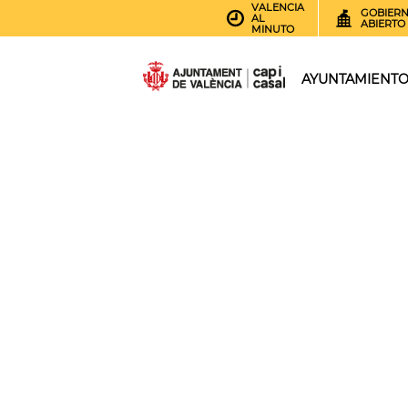
VALENCIA
GOBIER
AL
ABIERTO
MINUTO
AYUNTAMIENT