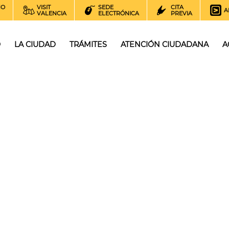
NO
VISIT
SEDE
CITA
A
VALENCIA
ELECTRÓNICA
PREVIA
O
LA CIUDAD
TRÁMITES
ATENCIÓN CIUDADANA
A