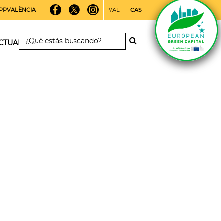
PPVALÈNCIA
VAL
CAS
CTUALIDAD