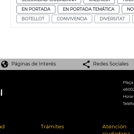
EN PORTADA
EN PORTADA TEMÁTICA
NO
BOTELLOT
CONVIVENCIA
DIVERSITAT
Páginas de Interés
Redes Sociales
Plaça
46002
Horari
Teléf
ad
Trámites
Atención
ciudadana