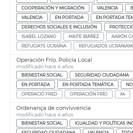
COOPERACIÓN Y MIGRACIÓN
VALENCIA
B
VALENCIA
EN PORTADA
EN PORTADA TE
DERECHOS SOCIALES E INCLUSIÓN
PROTECCI
ISABEL LOZANO
MAITE IBÁÑEZ
AARÓN C
REFUGIATS UCRAÏNA
REFUGIADOS UCRANIAN
Operación Frío. Policía Local
modificado hace 4 años
BIENESTAR SOCIAL
SEGURIDAD CIUDADANA
EN PORTADA
EN PORTADA TEMÁTICA
NO
OPERACIÓ FRED
OPERACIÓN FRÍO
X4
Ordenança de convivvencia
modificado hace 4 años
BIENESTAR SOCIAL
IGUALDAD Y POLÍTICAS IN
SEGURIDAD CIUDADANA
VALENCIA
TODA