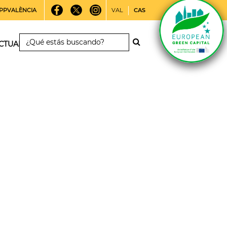
PPVALÈNCIA
VAL
CAS
CTUALIDAD