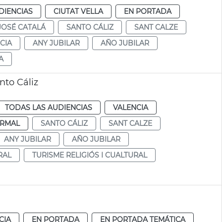
DIENCIAS
CIUTAT VELLA
EN PORTADA
JOSÉ CATALÁ
SANTO CÁLIZ
SANT CALZE
CIA
ANY JUBILAR
AÑO JUBILAR
A
nto Cáliz
TODAS LAS AUDIENCIAS
VALENCIA
RMAL
SANTO CÁLIZ
SANT CALZE
ANY JUBILAR
AÑO JUBILAR
RAL
TURISME RELIGIÓS I CUALTURAL
CIA
EN PORTADA
EN PORTADA TEMÁTICA