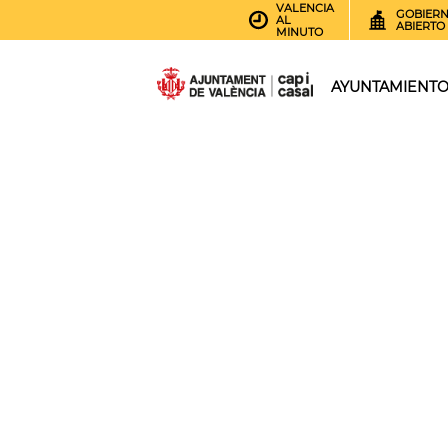
VALENCIA
GOBIER
AL
ABIERTO
MINUTO
AYUNTAMIENT