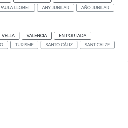
PAULA LLOBET
ANY JUBILAR
AÑO JUBILAR
T VELLA
VALENCIA
EN PORTADA
MO
TURISME
SANTO CÁLIZ
SANT CALZE