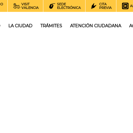
NO
VISIT
SEDE
CITA
A
VALENCIA
ELECTRÓNICA
PREVIA
O
LA CIUDAD
TRÁMITES
ATENCIÓN CIUDADANA
A