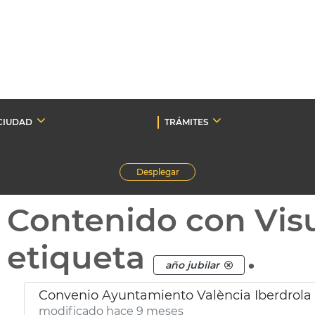
CIUDAD
TRÁMITES
Desplegar
Contenido con Vis
etiqueta
.
año jubilar
Convenio Ayuntamiento València Iberdrola 
modificado hace 9 meses