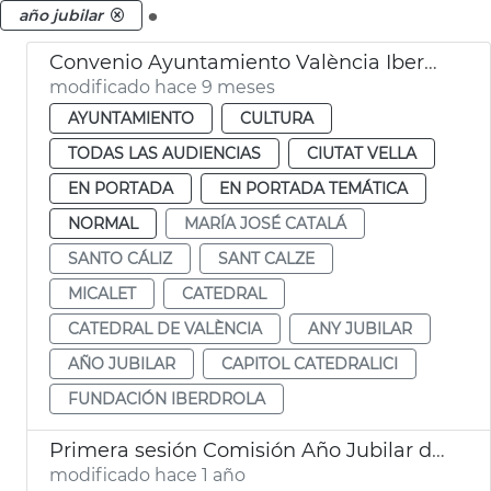
.
año jubilar
Convenio Ayuntamiento València Iberdrola iluminación Catedral Micalet
modificado hace 9 meses
AYUNTAMIENTO
CULTURA
TODAS LAS AUDIENCIAS
CIUTAT VELLA
EN PORTADA
EN PORTADA TEMÁTICA
NORMAL
MARÍA JOSÉ CATALÁ
SANTO CÁLIZ
SANT CALZE
MICALET
CATEDRAL
CATEDRAL DE VALÈNCIA
ANY JUBILAR
AÑO JUBILAR
CAPITOL CATEDRALICI
FUNDACIÓN IBERDROLA
Primera sesión Comisión Año Jubilar del Santo Cáliz
modificado hace 1 año