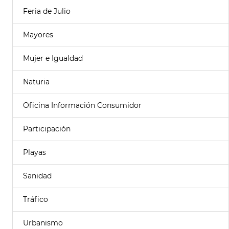
Feria de Julio
Mayores
Mujer e Igualdad
Naturia
Oficina Información Consumidor
Participación
Playas
Sanidad
Tráfico
Urbanismo