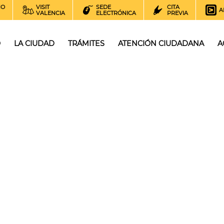
NO
VISIT
SEDE
CITA
A
VALENCIA
ELECTRÓNICA
PREVIA
O
LA CIUDAD
TRÁMITES
ATENCIÓN CIUDADANA
A