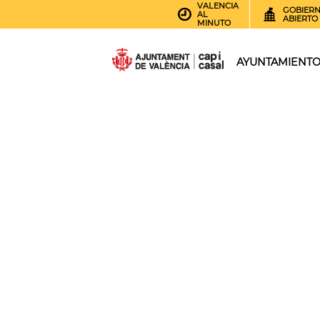
VALENCIA
GOBIER
AL
ABIERTO
MINUTO
AYUNTAMIENT