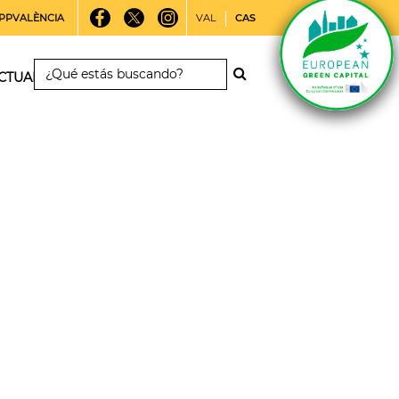
PPVALÈNCIA
VAL
CAS
CTUALIDAD