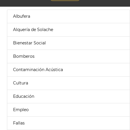
Albufera
Alquería de Solache
Bienestar Social
Bomberos
Contaminación Acústica
Cultura
Educación
Empleo
Fallas