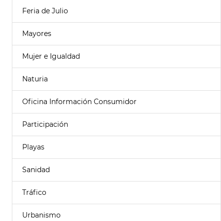
Feria de Julio
Mayores
Mujer e Igualdad
Naturia
Oficina Información Consumidor
Participación
Playas
Sanidad
Tráfico
Urbanismo