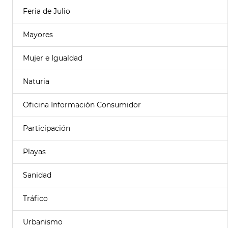
Feria de Julio
Mayores
Mujer e Igualdad
Naturia
Oficina Información Consumidor
Participación
Playas
Sanidad
Tráfico
Urbanismo