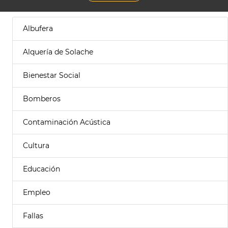
Albufera
Alquería de Solache
Bienestar Social
Bomberos
Contaminación Acústica
Cultura
Educación
Empleo
Fallas