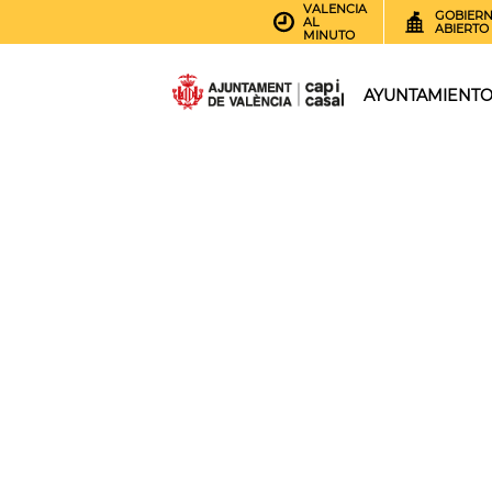
VALENCIA
GOBIER
AL
ABIERTO
MINUTO
AYUNTAMIENT