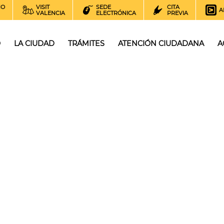
NO
VISIT
SEDE
CITA
A
VALENCIA
ELECTRÓNICA
PREVIA
O
LA CIUDAD
TRÁMITES
ATENCIÓN CIUDADANA
A