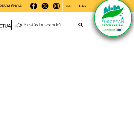
PPVALÈNCIA
VAL
CAS
CTUALIDAD