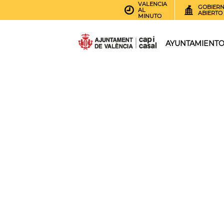
VALENCIA
GOBIER
AL
ABIERTO
MINUTO
AYUNTAMIENT