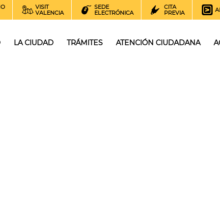
NO
VISIT
SEDE
CITA
A
VALENCIA
ELECTRÓNICA
PREVIA
O
LA CIUDAD
TRÁMITES
ATENCIÓN CIUDADANA
A