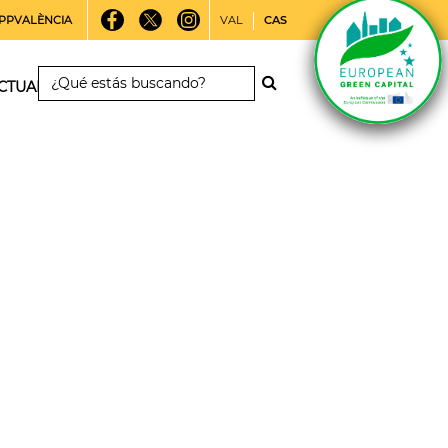
PPVALÈNCIA
VAL
CAS
CTUALIDAD