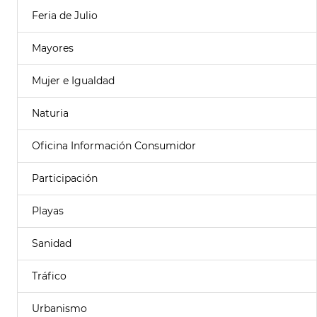
Feria de Julio
Mayores
Mujer e Igualdad
Naturia
Oficina Información Consumidor
Participación
Playas
Sanidad
Tráfico
Urbanismo