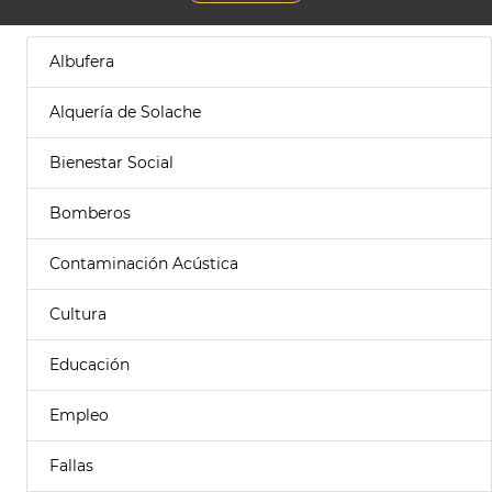
Albufera
Alquería de Solache
Bienestar Social
Bomberos
Contaminación Acústica
Cultura
Educación
Empleo
Fallas