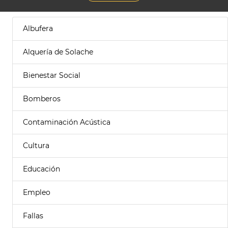
Albufera
Alquería de Solache
Bienestar Social
Bomberos
Contaminación Acústica
Cultura
Educación
Empleo
Fallas