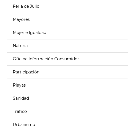
Feria de Julio
Mayores
Mujer e Igualdad
Naturia
Oficina Información Consumidor
Participación
Playas
Sanidad
Tráfico
Urbanismo