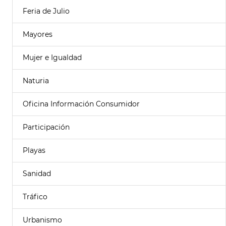
Feria de Julio
Mayores
Mujer e Igualdad
Naturia
Oficina Información Consumidor
Participación
Playas
Sanidad
Tráfico
Urbanismo