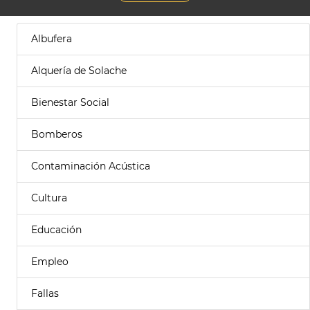
Albufera
Alquería de Solache
Bienestar Social
Bomberos
Contaminación Acústica
Cultura
Educación
Empleo
Fallas