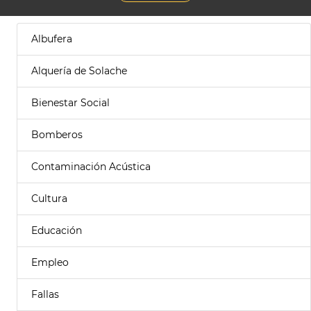
Albufera
Alquería de Solache
Bienestar Social
Bomberos
Contaminación Acústica
Cultura
Educación
Empleo
Fallas