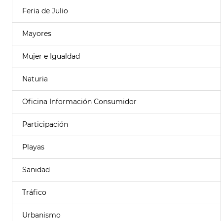
Feria de Julio
Mayores
Mujer e Igualdad
Naturia
Oficina Información Consumidor
Participación
Playas
Sanidad
Tráfico
Urbanismo