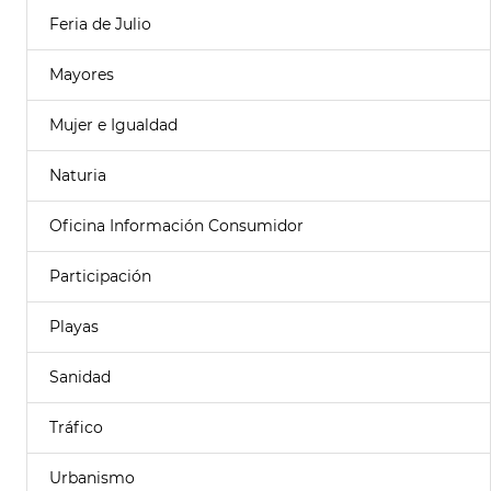
Feria de Julio
Mayores
Mujer e Igualdad
Naturia
Oficina Información Consumidor
Participación
Playas
Sanidad
Tráfico
Urbanismo