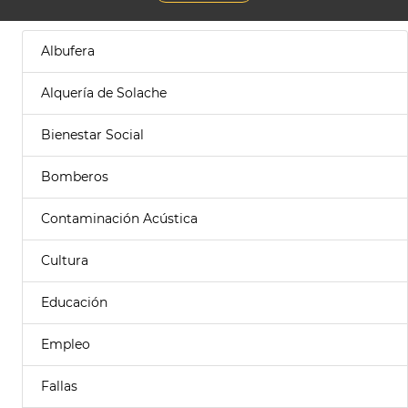
Albufera
Alquería de Solache
Bienestar Social
Bomberos
Contaminación Acústica
Cultura
Educación
Empleo
Fallas