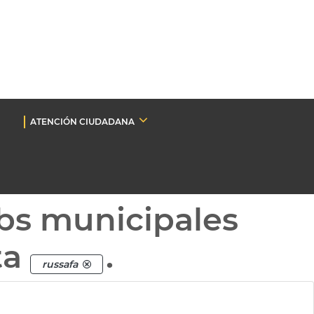
ATENCIÓN CIUDADANA
bs municipales
ta
.
russafa