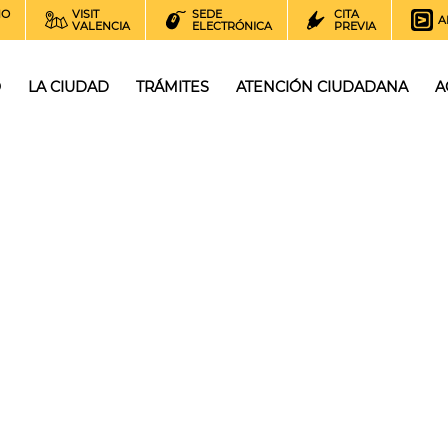
NO
VISIT
SEDE
CITA
A
VALENCIA
ELECTRÓNICA
PREVIA
O
LA CIUDAD
TRÁMITES
ATENCIÓN CIUDADANA
A