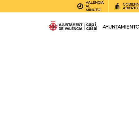
VALENCIA
GOBIER
AL
ABIERTO
MINUTO
AYUNTAMIENT