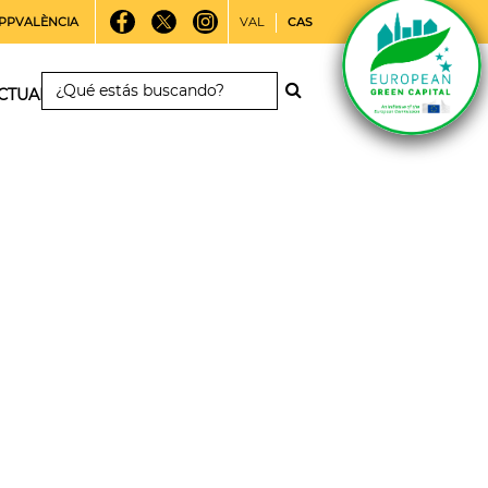
PPVALÈNCIA
VAL
CAS
CTUALIDAD