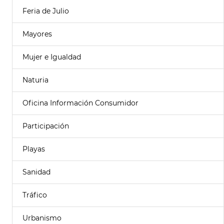
Feria de Julio
Mayores
Mujer e Igualdad
Naturia
Oficina Información Consumidor
Participación
Playas
Sanidad
Tráfico
Urbanismo