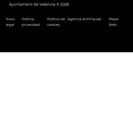
Ajuntament de València ©
2026
Aviso
Política
Política de
Agencia Antifraude
Mapa
legal
privacidad
cookies
Web