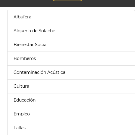
Albufera
Alquería de Solache
Bienestar Social
Bomberos
Contaminación Acústica
Cultura
Educación
Empleo
Fallas