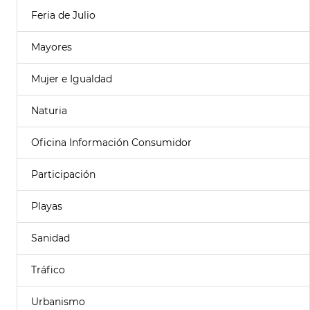
Feria de Julio
Mayores
Mujer e Igualdad
Naturia
Oficina Información Consumidor
Participación
Playas
Sanidad
Tráfico
Urbanismo