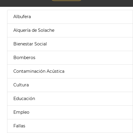
Albufera
Alquería de Solache
Bienestar Social
Bomberos
Contaminación Acústica
Cultura
Educación
Empleo
Fallas