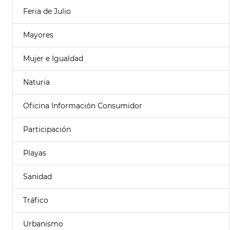
Feria de Julio
Mayores
Mujer e Igualdad
Naturia
Oficina Información Consumidor
Participación
Playas
Sanidad
Tráfico
Urbanismo