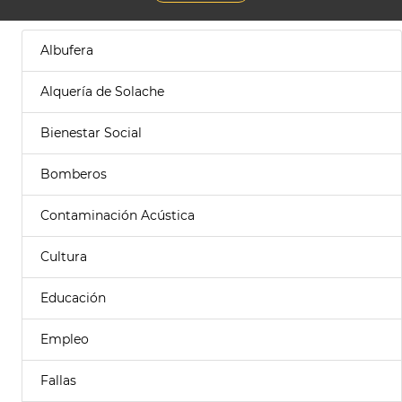
Albufera
Alquería de Solache
Bienestar Social
Bomberos
Contaminación Acústica
Cultura
Educación
Empleo
Fallas