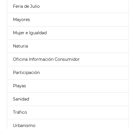
Feria de Julio
Mayores
Mujer e Igualdad
Naturia
Oficina Información Consumidor
Participación
Playas
Sanidad
Tráfico
Urbanismo