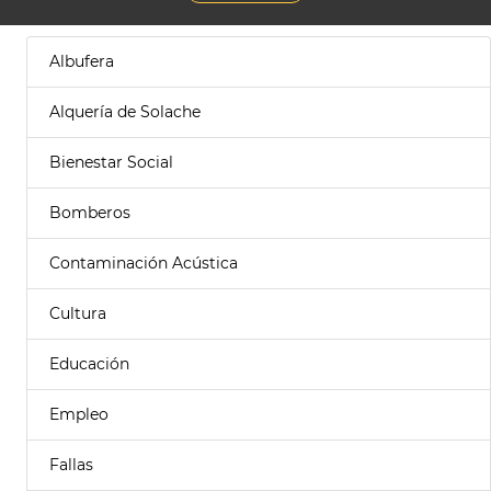
Albufera
Alquería de Solache
Bienestar Social
Bomberos
Contaminación Acústica
Cultura
Educación
Empleo
Fallas