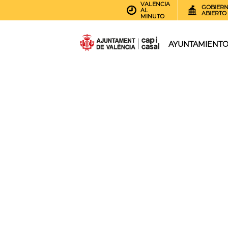
VALENCIA
GOBIER
AL
ABIERTO
MINUTO
AYUNTAMIENT