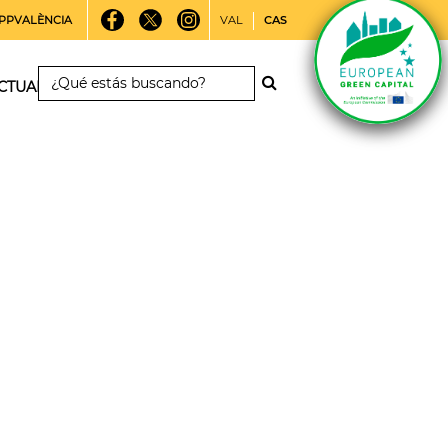
PPVALÈNCIA
VAL
CAS
CTUALIDAD