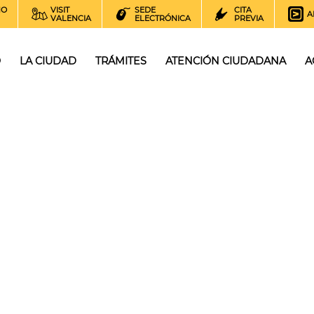
NO
VISIT
SEDE
CITA
A
VALENCIA
ELECTRÓNICA
PREVIA
O
LA CIUDAD
TRÁMITES
ATENCIÓN CIUDADANA
A