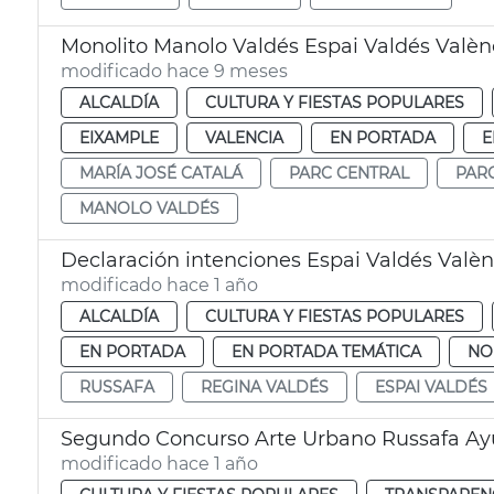
Monolito Manolo Valdés Espai Valdés Valèn
modificado hace 9 meses
ALCALDÍA
CULTURA Y FIESTAS POPULARES
EIXAMPLE
VALENCIA
EN PORTADA
E
MARÍA JOSÉ CATALÁ
PARC CENTRAL
PAR
MANOLO VALDÉS
Declaración intenciones Espai Valdés Valèn
modificado hace 1 año
ALCALDÍA
CULTURA Y FIESTAS POPULARES
EN PORTADA
EN PORTADA TEMÁTICA
NO
RUSSAFA
REGINA VALDÉS
ESPAI VALDÉS
Segundo Concurso Arte Urbano Russafa Ay
modificado hace 1 año