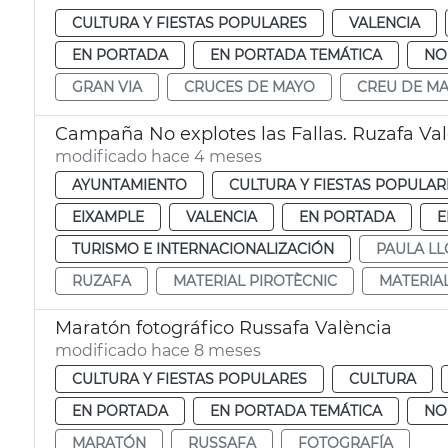
CULTURA Y FIESTAS POPULARES
VALENCIA
EN PORTADA
EN PORTADA TEMÁTICA
NO
GRAN VIA
CRUCES DE MAYO
CREU DE MA
Campaña No explotes las Fallas. Ruzafa Va
modificado hace 4 meses
AYUNTAMIENTO
CULTURA Y FIESTAS POPULAR
EIXAMPLE
VALENCIA
EN PORTADA
E
TURISMO E INTERNACIONALIZACIÓN
PAULA LL
RUZAFA
MATERIAL PIROTÈCNIC
MATERIA
Maratón fotográfico Russafa València
modificado hace 8 meses
CULTURA Y FIESTAS POPULARES
CULTURA
EN PORTADA
EN PORTADA TEMÁTICA
NO
MARATÓN
RUSSAFA
FOTOGRAFÍA