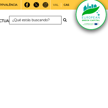
PPVALÈNCIA
VAL
CAS
CTUALIDAD