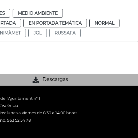
ES
MEDIO AMBIENTE
ORTADA
EN PORTADA TEMÁTICA
NORMAL
NIMÀMET
JGL
RUSSAFA
Descargas
 de l'Ajuntament nº 1
 València
os: lunes a viernes de 8:30 a 14:00 horas
ono: 963 52 54 78