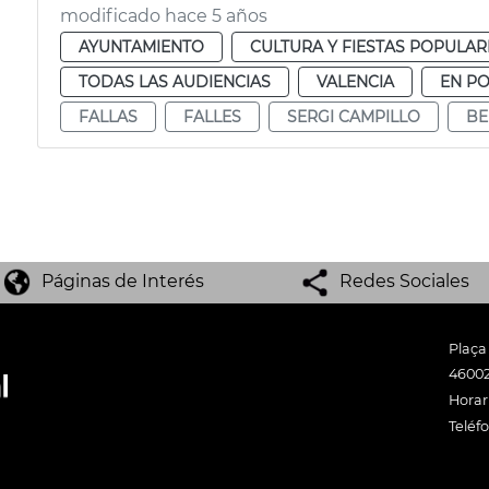
modificado hace 5 años
AYUNTAMIENTO
CULTURA Y FIESTAS POPULAR
TODAS LAS AUDIENCIAS
VALENCIA
EN P
FALLAS
FALLES
SERGI CAMPILLO
BE
Páginas de Interés
Redes Sociales
Plaça
46002
Horari
Teléf