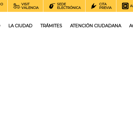
NO
VISIT
SEDE
CITA
A
VALENCIA
ELECTRÓNICA
PREVIA
O
LA CIUDAD
TRÁMITES
ATENCIÓN CIUDADANA
A