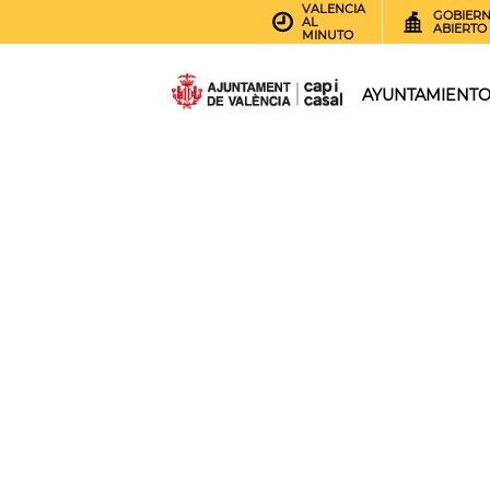
VALENCIA
GOBIER
AL
ABIERTO
MINUTO
AYUNTAMIENT