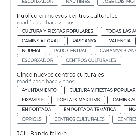
ESCORXADOR
NAU RIBES
JOSÉ LUIS MO
Público en nuevos centros culturales
modificado hace 2 años
CULTURA Y FIESTAS POPULARES
TODAS LAS A
CAMINS AL GRAU
RASCANYA
VALENCIA
NORMAL
PARC CENTRAL
CABANYAL-CAN
ESCORXADOR
CENTROS CULTURALES
Cinco nuevos centros culturales
modificado hace 2 años
AYUNTAMIENTO
CULTURA Y FIESTAS POPULAR
EIXAMPLE
POBLATS MARITIMS
CAMINS A
EN PORTADA
EN PORTADA TEMÁTICA
NO
ORRIOLS
CENTROS CULTURALES
CENTRE
JGL. Bando fallero