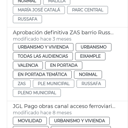
NORMAL
MALILLA
MARÍA JOSÉ CATALÁ
PARC CENTRAL
RUSSAFA
Aprobación definitiva ZAS barrio Russafa València
modificado hace 3 meses
URBANISMO Y VIVIENDA
URBANISMO
TODAS LAS AUDIENCIAS
EIXAMPLE
VALENCIA
EN PORTADA
EN PORTADA TEMÁTICA
NORMAL
ZAS
PLE MUNICIPAL
RUSSAFA
PLENO MUNICIPAL
JGL Pago obras canal acceso ferroviario València
modificado hace 8 meses
MOVILIDAD
URBANISMO Y VIVIENDA