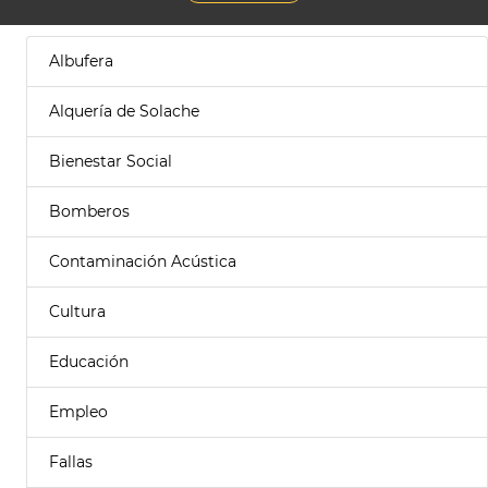
Albufera
Alquería de Solache
Bienestar Social
Bomberos
Contaminación Acústica
Cultura
Educación
Empleo
Fallas