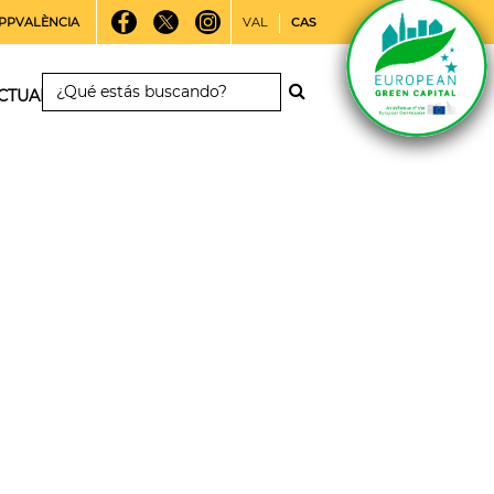
PPVALÈNCIA
VAL
CAS
CTUALIDAD