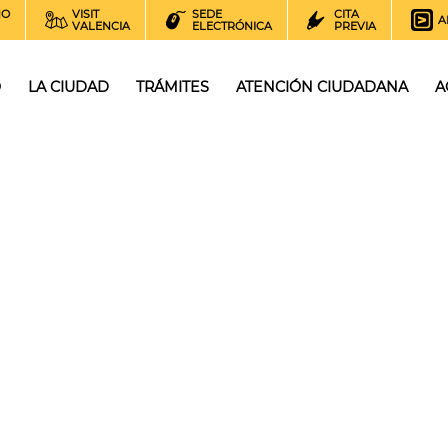
NO
VISIT
SEDE
CITA
A
VALENCIA
ELECTRÓNICA
PREVIA
O
LA CIUDAD
TRÁMITES
ATENCIÓN CIUDADANA
A