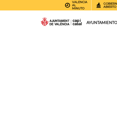
VALENCIA
GOBIER
AL
ABIERTO
MINUTO
AYUNTAMIENT