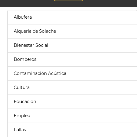
Albufera
Alquería de Solache
Bienestar Social
Bomberos
Contaminación Acústica
Cultura
Educación
Empleo
Fallas