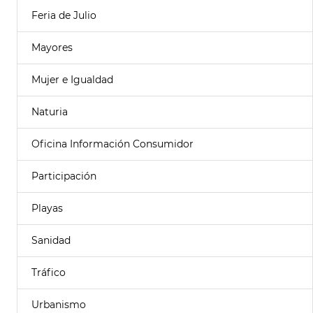
Feria de Julio
Mayores
Mujer e Igualdad
Naturia
Oficina Información Consumidor
Participación
Playas
Sanidad
Tráfico
Urbanismo