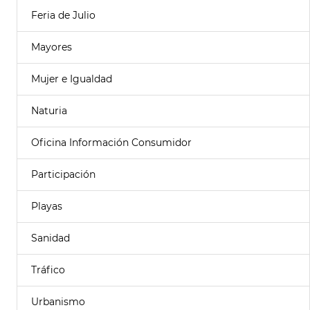
Feria de Julio
Mayores
Mujer e Igualdad
Naturia
Oficina Información Consumidor
Participación
Playas
Sanidad
Tráfico
Urbanismo