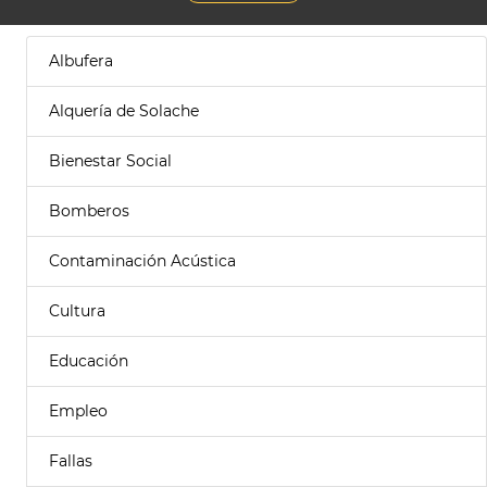
Albufera
Alquería de Solache
Bienestar Social
Bomberos
Contaminación Acústica
Cultura
Educación
Empleo
Fallas