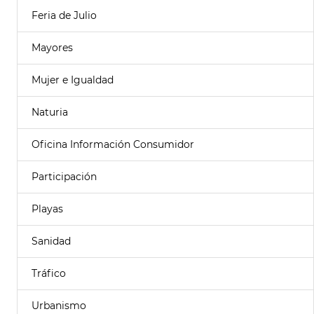
Feria de Julio
Mayores
Mujer e Igualdad
Naturia
Oficina Información Consumidor
Participación
Playas
Sanidad
Tráfico
Urbanismo