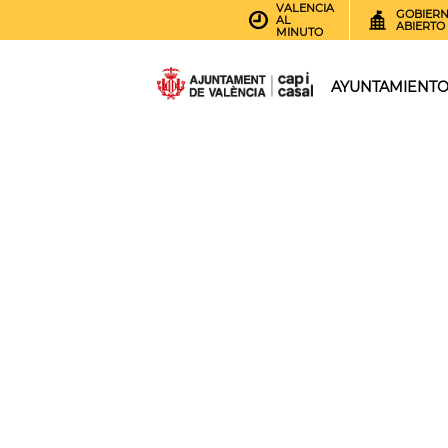
VALENCIA
GOBIER
AL
ABIERTO
MINUTO
AYUNTAMIENT