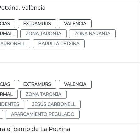
etxina. València
CIAS
EXTRAMURS
VALENCIA
RMAL
ZONA TARONJA
ZONA NARANJA
CARBONELL
BARRI LA PETXINA
CIAS
EXTRAMURS
VALENCIA
RMAL
ZONA TARONJA
IDENTES
JESÚS CARBONELL
APARCAMIENTO REGULADO
a el barrio de La Petxina