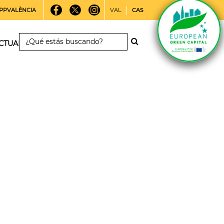
PPVALÈNCIA
VAL
CAS
CTUALIDAD