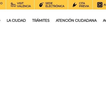
NO
VISIT
SEDE
CITA
A
VALENCIA
ELECTRÓNICA
PREVIA
O
LA CIUDAD
TRÁMITES
ATENCIÓN CIUDADANA
A