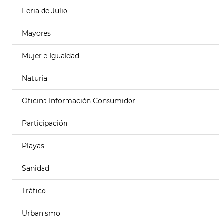
Feria de Julio
Mayores
Mujer e Igualdad
Naturia
Oficina Información Consumidor
Participación
Playas
Sanidad
Tráfico
Urbanismo