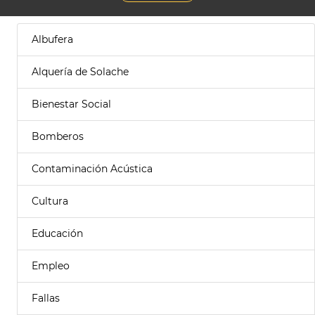
Albufera
Alquería de Solache
Bienestar Social
Bomberos
Contaminación Acústica
Cultura
Educación
Empleo
Fallas