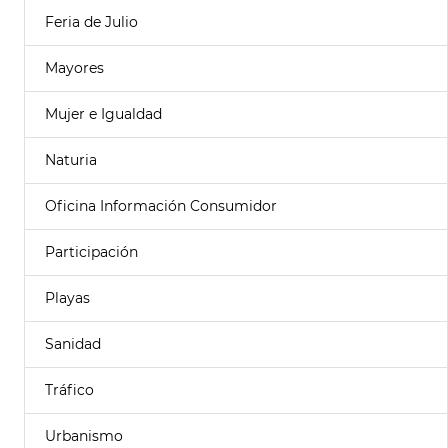
Feria de Julio
Mayores
Mujer e Igualdad
Naturia
Oficina Información Consumidor
Participación
Playas
Sanidad
Tráfico
Urbanismo