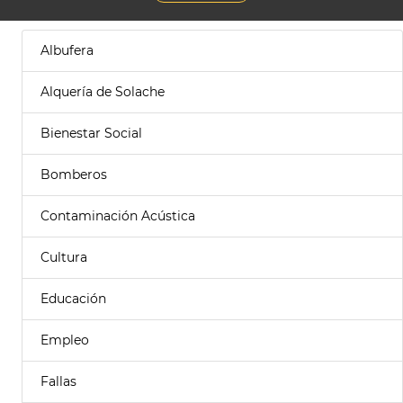
Albufera
Alquería de Solache
Bienestar Social
Bomberos
Contaminación Acústica
Cultura
Educación
Empleo
Fallas