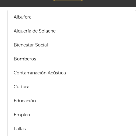
Albufera
Alquería de Solache
Bienestar Social
Bomberos
Contaminación Acústica
Cultura
Educación
Empleo
Fallas