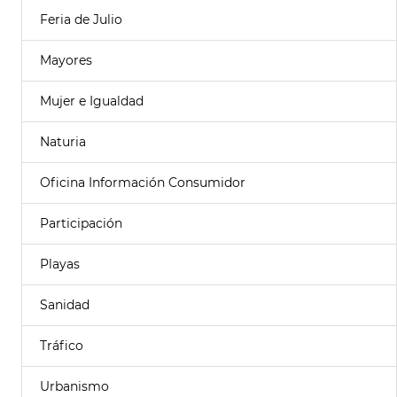
Feria de Julio
Mayores
Mujer e Igualdad
Naturia
Oficina Información Consumidor
Participación
Playas
Sanidad
Tráfico
Urbanismo