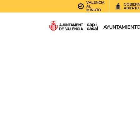
VALENCIA
GOBIER
AL
ABIERTO
MINUTO
AYUNTAMIENT