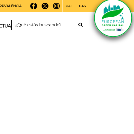
PPVALÈNCIA
VAL
CAS
CTUALIDAD