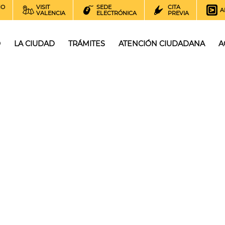
NO
VISIT
SEDE
CITA
A
VALENCIA
ELECTRÓNICA
PREVIA
O
LA CIUDAD
TRÁMITES
ATENCIÓN CIUDADANA
A