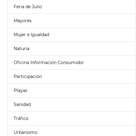
Feria de Julio
Mayores
Mujer e Igualdad
Naturia
Oficina Información Consumidor
Participación
Playas
Sanidad
Tráfico
Urbanismo