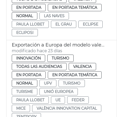
EN PORTADA
EN PORTADA TEMÁTICA
NORMAL
LAS NAVES
PAULA LLOBET
EL GRAU
ECLIPSE
ECLIPOSI
Exportación a Europa del modelo valenciano de turismo de congresos
modificado hace 23 días
INNOVACIÓN
TURISMO
TODAS LAS AUDIENCIAS
VALENCIA
EN PORTADA
EN PORTADA TEMÁTICA
NORMAL
UPV
TURISMO
TURISME
UNIÓ EUROPEA
PAULA LLOBET
UE
FEDER
MICE
VALÈNCIA INNOVATION CAPITAL
ZENTROPY