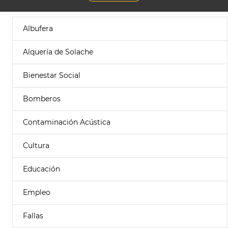
Albufera
Alquería de Solache
Bienestar Social
Bomberos
Contaminación Acústica
Cultura
Educación
Empleo
Fallas