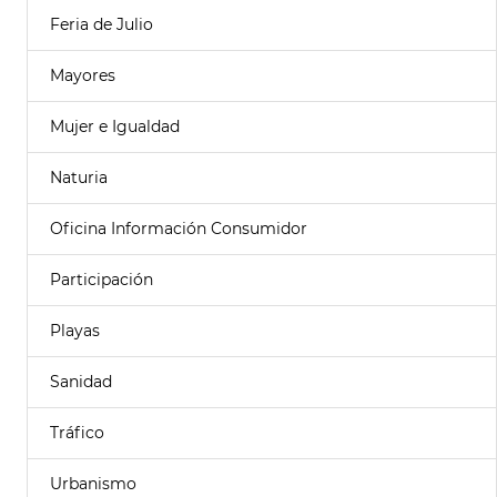
Feria de Julio
Mayores
Mujer e Igualdad
Naturia
Oficina Información Consumidor
Participación
Playas
Sanidad
Tráfico
Urbanismo