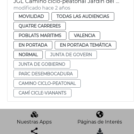
JGL Camino ciclo-peatonal Jardín del Turia
modificado hace 2 años
MOVILIDAD
TODAS LAS AUDIENCIAS
QUATRE CARRERES
POBLATS MARITIMS
VALENCIA
EN PORTADA
EN PORTADA TEMÁTICA
NORMAL
JUNTA DE GOVERN
JUNTA DE GOBIERNO
PARC DESEMBOCADURA
CAMINO CICLO-PEATONAL
CAMÍ CICLE-VIANANTS
Nuestras Apps
Páginas de Interés