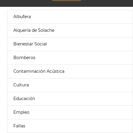
Albufera
Alquería de Solache
Bienestar Social
Bomberos
Contaminación Acústica
Cultura
Educación
Empleo
Fallas