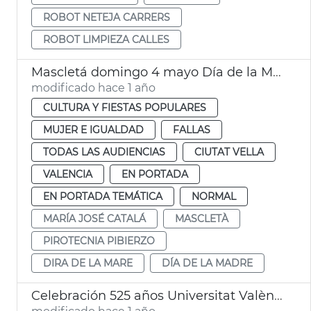
ROBOT NETEJA CARRERS
ROBOT LIMPIEZA CALLES
Mascletá domingo 4 mayo Día de la Madre València
modificado hace 1 año
CULTURA Y FIESTAS POPULARES
MUJER E IGUALDAD
FALLAS
TODAS LAS AUDIENCIAS
CIUTAT VELLA
VALENCIA
EN PORTADA
EN PORTADA TEMÁTICA
NORMAL
MARÍA JOSÉ CATALÁ
MASCLETÀ
PIROTECNIA PIBIERZO
DIRA DE LA MARE
DÍA DE LA MADRE
Celebración 525 años Universitat València