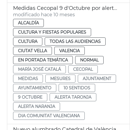
Medidas Cecopal 9 d'Octubre por alerta naranja
modificado hace 10 meses
ALCALDÍA
CULTURA Y FIESTAS POPULARES
CULTURA
TODAS LAS AUDIENCIAS
CIUTAT VELLA
VALENCIA
EN PORTADA TEMÁTICA
NORMAL
MARÍA JOSÉ CATALÁ
CECOPAL
MEDIDAS
MESURES
AJUNTAMENT
AYUNTAMIENTO
10 SENTIDOS
9 OCTUBRE
ALERTA TARONJA
ALERTA NARANJA
DIA COMUNITAT VALENCIANA
Nuevo alumbrado Catedral de València