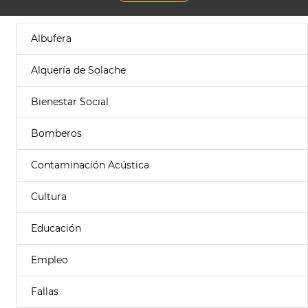
Albufera
Alquería de Solache
Bienestar Social
Bomberos
Contaminación Acústica
Cultura
Educación
Empleo
Fallas