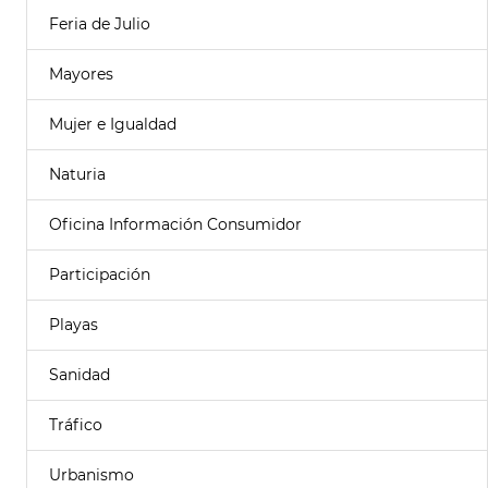
Feria de Julio
Mayores
Mujer e Igualdad
Naturia
Oficina Información Consumidor
Participación
Playas
Sanidad
Tráfico
Urbanismo