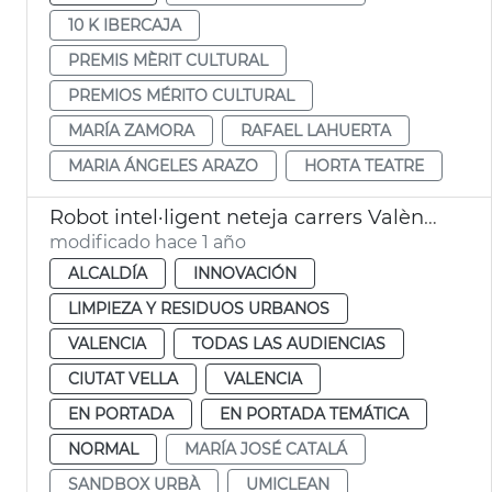
10 K IBERCAJA
PREMIS MÈRIT CULTURAL
PREMIOS MÉRITO CULTURAL
MARÍA ZAMORA
RAFAEL LAHUERTA
MARIA ÁNGELES ARAZO
HORTA TEATRE
Robot intel·ligent neteja carrers València. Sandbox Urbà
modificado hace 1 año
ALCALDÍA
INNOVACIÓN
LIMPIEZA Y RESIDUOS URBANOS
VALENCIA
TODAS LAS AUDIENCIAS
CIUTAT VELLA
VALENCIA
EN PORTADA
EN PORTADA TEMÁTICA
NORMAL
MARÍA JOSÉ CATALÁ
SANDBOX URBÀ
UMICLEAN