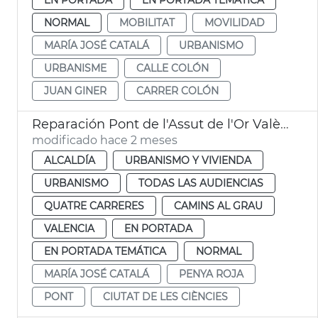
NORMAL
MOBILITAT
MOVILIDAD
MARÍA JOSÉ CATALÁ
URBANISMO
URBANISME
CALLE COLÓN
JUAN GINER
CARRER COLÓN
Reparación Pont de l'Assut de l'Or València
modificado hace 2 meses
ALCALDÍA
URBANISMO Y VIVIENDA
URBANISMO
TODAS LAS AUDIENCIAS
QUATRE CARRERES
CAMINS AL GRAU
VALENCIA
EN PORTADA
EN PORTADA TEMÁTICA
NORMAL
MARÍA JOSÉ CATALÁ
PENYA ROJA
PONT
CIUTAT DE LES CIÈNCIES