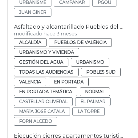
URBANISME
CAMPANAR
PGOU
JUAN GINER
Asfaltado y alcantarillado Pueblos del Sur València
modificado hace 3 meses
ALCALDÍA
PUEBLOS DE VALÈNCIA
URBANISMO Y VIVIENDA
GESTIÓN DEL AGUA
URBANISMO
TODAS LAS AUDIENCIAS
POBLES SUD
VALENCIA
EN PORTADA
EN PORTADA TEMÁTICA
NORMAL
CASTELLAR OLIVERAL
EL PALMAR
MARÍA JOSÉ CATALÁ
LA TORRE
FORN ALCEDO
Ejecución cierres apartamentos turísticos ilegales