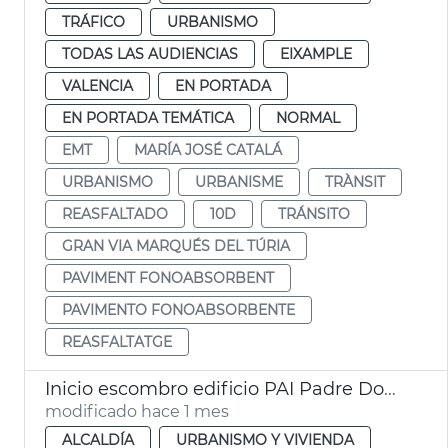
TRÁFICO
URBANISMO
TODAS LAS AUDIENCIAS
EIXAMPLE
VALENCIA
EN PORTADA
EN PORTADA TEMÁTICA
NORMAL
EMT
MARÍA JOSÉ CATALÁ
URBANISMO
URBANISME
TRÀNSIT
REASFALTADO
10D
TRÁNSITO
GRAN VIA MARQUÉS DEL TÚRIA
PAVIMENT FONOABSORBENT
PAVIMENTO FONOABSORBENTE
REASFALTATGE
Inicio escombro edificio PAI Padre Doménech
modificado hace 1 mes
ALCALDÍA
URBANISMO Y VIVIENDA