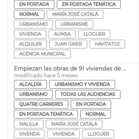
EN PORTADA
EN PORTADA TEMÁTICA
NORMAL
MARÍA JOSÉ CATALÁ
URBANISMO
URBANISME
VIVIENDA
AUMSA
LLOGUER
ALQUILER
JUAN GINER
HAVITATGE
AGÈNCIA MUNICIPAL
Empiezan las obras de 91 viviendas de alquiler social a Malilla València
modificado hace 5 meses
ALCALDÍA
URBANISMO Y VIVIENDA
URBANISMO
TODAS LAS AUDIENCIAS
QUATRE CARRERES
EN PORTADA
EN PORTADA TEMÁTICA
NORMAL
MALILLA
MARÍA JOSÉ CATALÁ
VIVENDA
VIVIENDA
LLOGUER