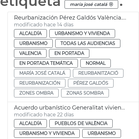
etiqueta
.
maría josé catalá
Reurbanización Pérez Galdós València. Zonas sombra
modificado hace 14 días
ALCALDÍA
URBANISMO Y VIVIENDA
URBANISMO
TODAS LAS AUDIENCIAS
VALENCIA
EN PORTADA
EN PORTADA TEMÁTICA
NORMAL
MARÍA JOSÉ CATALÁ
REURBANITZACIÓ
REURBANIZACIÓN
PÉREZ GALDÓS
ZONES OMBRA
ZONAS SOMBRA
Acuerdo urbanístico Generalitat viviendas la Torre València
modificado hace 22 días
ALCALDÍA
PUEBLOS DE VALÈNCIA
URBANISMO Y VIVIENDA
URBANISMO