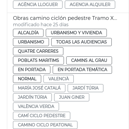
AGÈNCIA LLOGUER
AGENCIA ALQUILER
Obras camino ciclón pedestre Tramo XVI Turia Pont Astilleros València
modificado hace 25 días
ALCALDÍA
URBANISMO Y VIVIENDA
URBANISMO
TODAS LAS AUDIENCIAS
QUATRE CARRERES
POBLATS MARITIMS
CAMINS AL GRAU
EN PORTADA
EN PORTADA TEMÁTICA
NORMAL
VALENCIÀ
MARÍA JOSÉ CATALÁ
JARDÍ TÚRIA
JARDÍN TÚRIA
JUAN GINER
VALÈNCIA VERDA
CAMÍ CICLO PEDESTRE
CAMINO CICLO PEATONAL