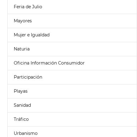
Feria de Julio
Mayores
Mujer e Igualdad
Naturia
Oficina Información Consumidor
Participación
Playas
Sanidad
Tráfico
Urbanismo