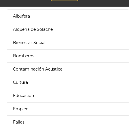
Albufera
Alquería de Solache
Bienestar Social
Bomberos
Contaminación Acústica
Cultura
Educación
Empleo
Fallas