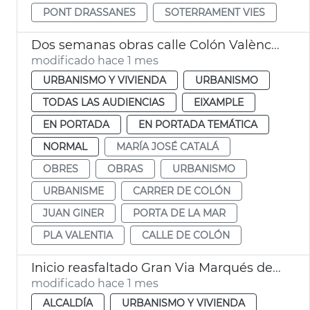
PONT DRASSANES
SOTERRAMENT VIES
Dos semanas obras calle Colón València
modificado hace 1 mes
URBANISMO Y VIVIENDA
URBANISMO
TODAS LAS AUDIENCIAS
EIXAMPLE
EN PORTADA
EN PORTADA TEMÁTICA
NORMAL
MARÍA JOSÉ CATALÁ
OBRES
OBRAS
URBANISMO
URBANISME
CARRER DE COLÓN
JUAN GINER
PORTA DE LA MAR
PLA VALENTIA
CALLE DE COLÓN
Inicio reasfaltado Gran Via Marqués del Túria
modificado hace 1 mes
ALCALDÍA
URBANISMO Y VIVIENDA