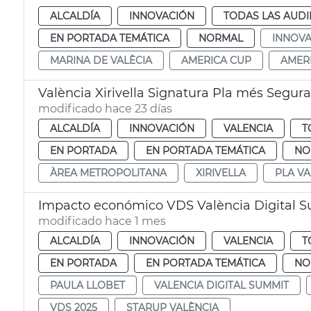
ALCALDÍA
INNOVACIÓN
TODAS LAS AUDI
EN PORTADA TEMÁTICA
NORMAL
INNOVA
MARINA DE VALÈCIA
AMERICA CUP
AMER
València Xirivella Signatura Pla més Segura
modificado hace 23 días
ALCALDÍA
INNOVACIÓN
VALENCIA
T
EN PORTADA
EN PORTADA TEMÁTICA
NO
ÀREA METROPOLITANA
XIRIVELLA
PLA V
Impacto económico VDS València Digital 
modificado hace 1 mes
ALCALDÍA
INNOVACIÓN
VALENCIA
T
EN PORTADA
EN PORTADA TEMÁTICA
NO
PAULA LLOBET
VALENCIA DIGITAL SUMMIT
VDS 2025
STARUP VALÈNCIA