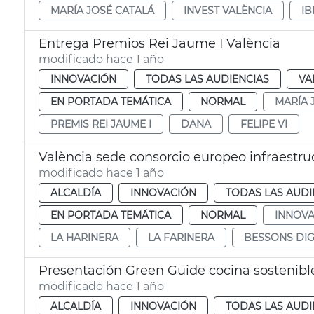
MARÍA JOSÉ CATALÁ
INVEST VALÈNCIA
I
Entrega Premios Rei Jaume I València
modificado hace 1 año
INNOVACIÓN
TODAS LAS AUDIENCIAS
VA
EN PORTADA TEMÁTICA
NORMAL
MARÍA 
PREMIS REI JAUME I
DANA
FELIPE VI
València sede consorcio europeo infraestruc
modificado hace 1 año
ALCALDÍA
INNOVACIÓN
TODAS LAS AUDI
EN PORTADA TEMÁTICA
NORMAL
INNOVA
LA HARINERA
LA FARINERA
BESSONS DIG
Presentación Green Guide cocina sostenibl
modificado hace 1 año
ALCALDÍA
INNOVACIÓN
TODAS LAS AUDI