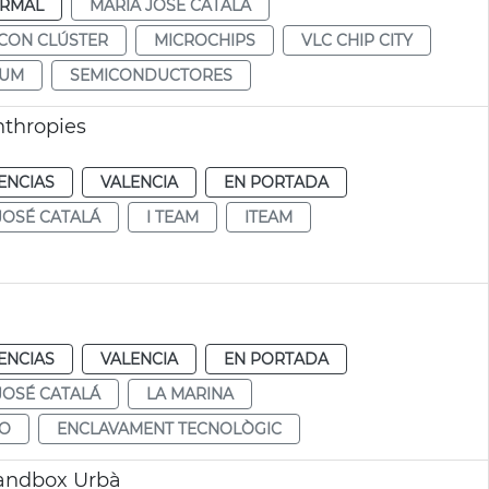
RMAL
MARÍA JOSÉ CATALÁ
ICON CLÚSTER
MICROCHIPS
VLC CHIP CITY
RUM
SEMICONDUCTORES
nthropies
ENCIAS
VALENCIA
EN PORTADA
JOSÉ CATALÁ
I TEAM
ITEAM
ENCIAS
VALENCIA
EN PORTADA
JOSÉ CATALÁ
LA MARINA
CO
ENCLAVAMENT TECNOLÒGIC
 Sandbox Urbà