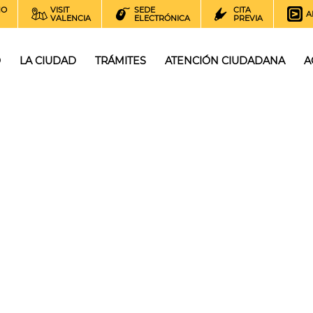
NO
VISIT
SEDE
CITA
A
VALENCIA
ELECTRÓNICA
PREVIA
O
LA CIUDAD
TRÁMITES
ATENCIÓN CIUDADANA
A