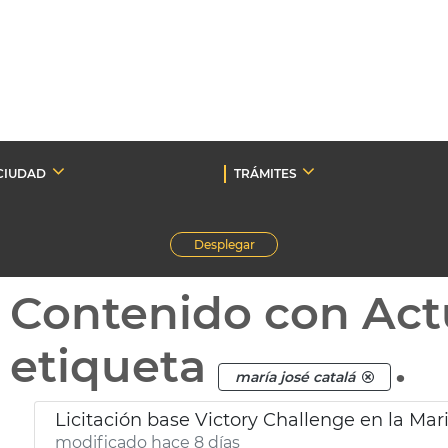
CIUDAD
TRÁMITES
Desplegar
Contenido con Act
etiqueta
.
maría josé catalá
Licitación base Victory Challenge en la Mar
modificado hace 8 días