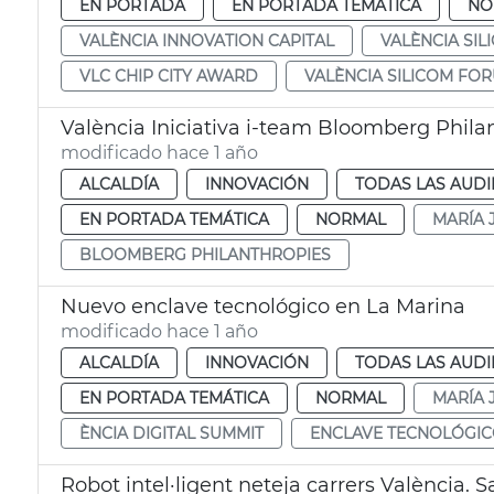
EN PORTADA
EN PORTADA TEMÁTICA
NO
VALÈNCIA INNOVATION CAPITAL
VALÈNCIA SIL
VLC CHIP CITY AWARD
VALÈNCIA SILICOM FO
València Iniciativa i-team Bloomberg Phila
modificado hace 1 año
ALCALDÍA
INNOVACIÓN
TODAS LAS AUDI
EN PORTADA TEMÁTICA
NORMAL
MARÍA 
BLOOMBERG PHILANTHROPIES
Nuevo enclave tecnológico en La Marina
modificado hace 1 año
ALCALDÍA
INNOVACIÓN
TODAS LAS AUDI
EN PORTADA TEMÁTICA
NORMAL
MARÍA 
ÈNCIA DIGITAL SUMMIT
ENCLAVE TECNOLÓGI
Robot intel·ligent neteja carrers València.