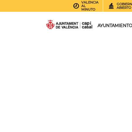
VALENCIA
GOBIER
AL
ABIERTO
MINUTO
AYUNTAMIENT