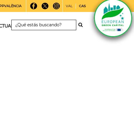
PPVALÈNCIA
VAL
CAS
CTUALIDAD