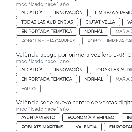
modificado hace 1 año
ALCALDÍA
INNOVACIÓN
LIMPIEZA Y RES
TODAS LAS AUDIENCIAS
CIUTAT VELLA
V
EN PORTADA TEMÁTICA
NORMAL
MARÍA 
ROBOT NETEJA CARRERS
ROBOT LIMPIEZA CA
València acoge por primera vez foro EARTO
modificado hace 1 año
ALCALDÍA
INNOVACIÓN
TODAS LAS AUDI
EN PORTADA TEMÁTICA
NORMAL
MARÍA 
EARTO
València sede nuevo centro de ventas digit
modificado hace 1 año
AYUNTAMIENTO
ECONOMÍA Y EMPLEO
I
POBLATS MARITIMS
VALENCIA
EN PORTA