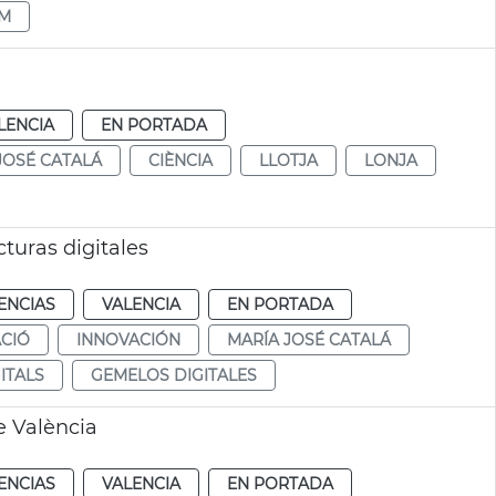
BM
LENCIA
EN PORTADA
JOSÉ CATALÁ
CIÈNCIA
LLOTJA
LONJA
turas digitales
ENCIAS
VALENCIA
EN PORTADA
CIÓ
INNOVACIÓN
MARÍA JOSÉ CATALÁ
ITALS
GEMELOS DIGITALES
e València
ENCIAS
VALENCIA
EN PORTADA