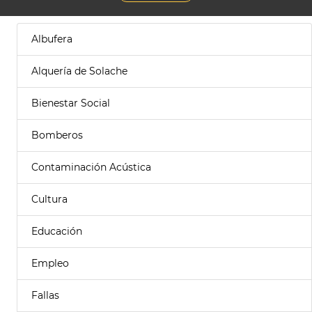
Albufera
Alquería de Solache
Bienestar Social
Bomberos
Contaminación Acústica
Cultura
Educación
Empleo
Fallas