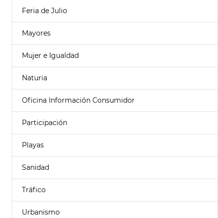
Feria de Julio
Mayores
Mujer e Igualdad
Naturia
Oficina Información Consumidor
Participación
Playas
Sanidad
Tráfico
Urbanismo