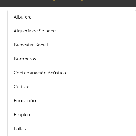
Albufera
Alquería de Solache
Bienestar Social
Bomberos
Contaminación Acústica
Cultura
Educación
Empleo
Fallas