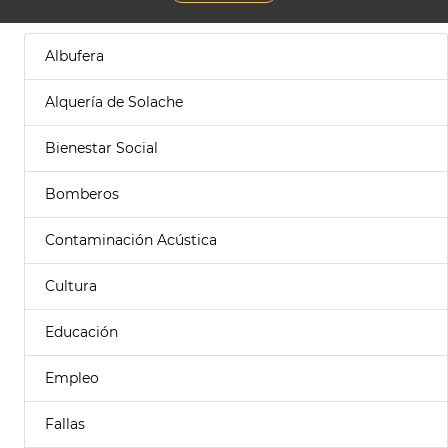
Albufera
Alquería de Solache
Bienestar Social
Bomberos
Contaminación Acústica
Cultura
Educación
Empleo
Fallas