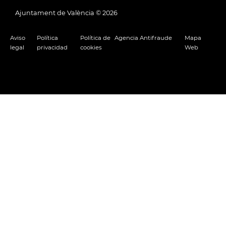
Ajuntament de València ©
2026
Aviso
Política
Política de
Agencia Antifraude
Mapa
legal
privacidad
cookies
Web