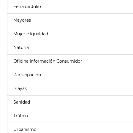
Feria de Julio
Mayores
Mujer e Igualdad
Naturia
Oficina Información Consumidor
Participación
Playas
Sanidad
Tráfico
Urbanismo