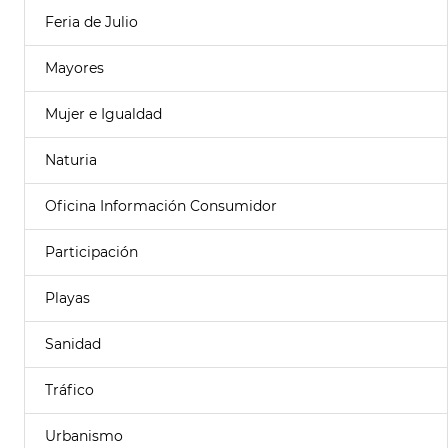
Feria de Julio
Mayores
Mujer e Igualdad
Naturia
Oficina Información Consumidor
Participación
Playas
Sanidad
Tráfico
Urbanismo