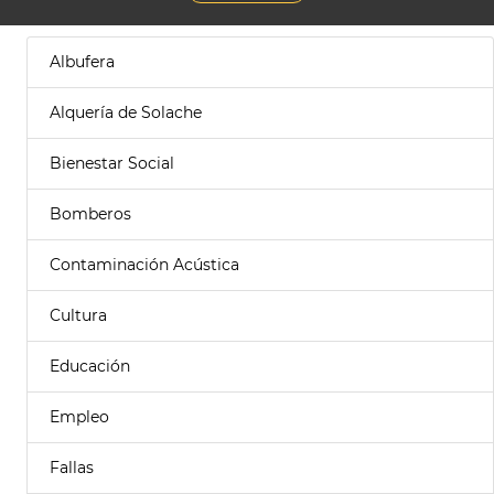
Albufera
Alquería de Solache
Bienestar Social
Bomberos
Contaminación Acústica
Cultura
Educación
Empleo
Fallas