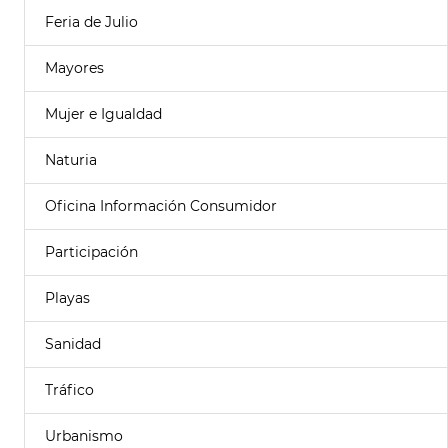
Feria de Julio
Mayores
Mujer e Igualdad
Naturia
Oficina Información Consumidor
Participación
Playas
Sanidad
Tráfico
Urbanismo