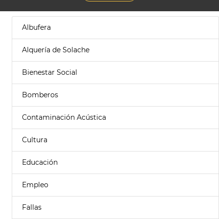
Albufera
Alquería de Solache
Bienestar Social
Bomberos
Contaminación Acústica
Cultura
Educación
Empleo
Fallas