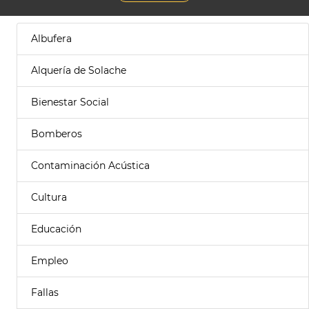
Albufera
Alquería de Solache
Bienestar Social
Bomberos
Contaminación Acústica
Cultura
Educación
Empleo
Fallas