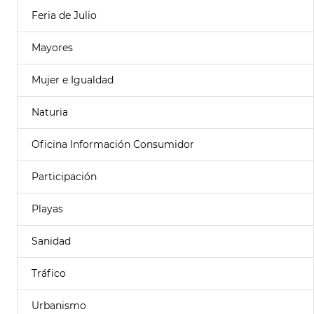
Feria de Julio
Mayores
Mujer e Igualdad
Naturia
Oficina Información Consumidor
Participación
Playas
Sanidad
Tráfico
Urbanismo