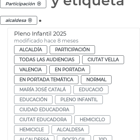
y etiqueta
Participación
.
alcaldesa
Pleno Infantil 2025
modificado hace 8 meses
ALCALDÍA
PARTICIPACIÓN
TODAS LAS AUDIENCIAS
CIUTAT VELLA
VALENCIA
EN PORTADA
EN PORTADA TEMÁTICA
NORMAL
MARÍA JOSÉ CATALÁ
EDUCACIÓ
EDUCACIÓN
PLENO INFANTIL
CIUDAD EDUCADORA
CIUTAT EDUCADORA
HEMICICLO
HEMICICLE
ALCALDESA
ALCALDESSA
ROCÍO GIL
10D