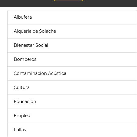
Albufera
Alquería de Solache
Bienestar Social
Bomberos
Contaminación Acústica
Cultura
Educación
Empleo
Fallas