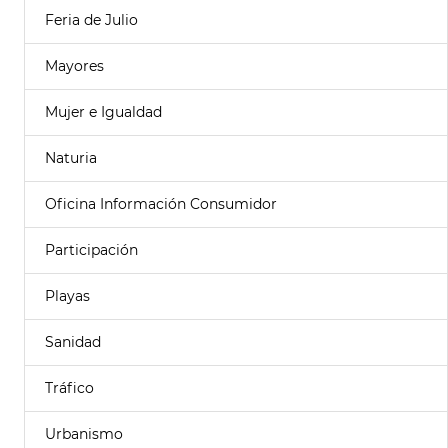
Feria de Julio
Mayores
Mujer e Igualdad
Naturia
Oficina Información Consumidor
Participación
Playas
Sanidad
Tráfico
Urbanismo