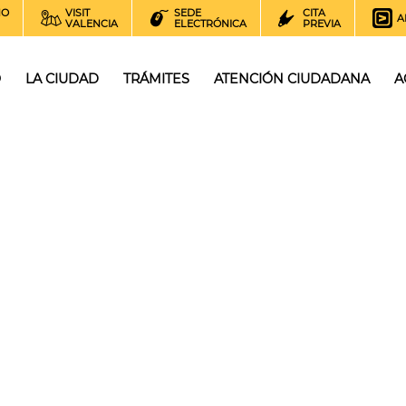
NO
VISIT
SEDE
CITA
A
VALENCIA
ELECTRÓNICA
PREVIA
O
LA CIUDAD
TRÁMITES
ATENCIÓN CIUDADANA
A