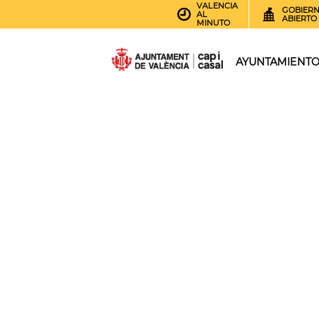
VALENCIA
GOBIER
AL
ABIERTO
MINUTO
AYUNTAMIENT