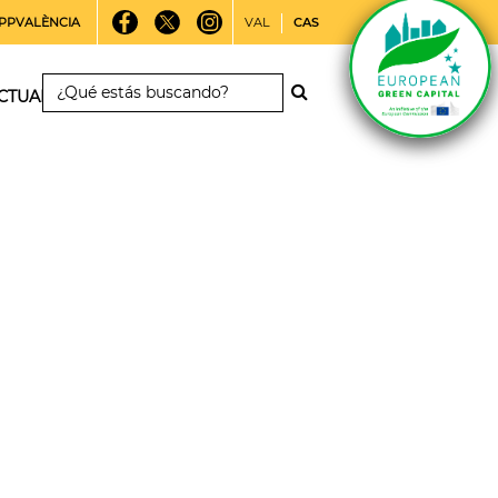
PPVALÈNCIA
VAL
CAS
CTUALIDAD