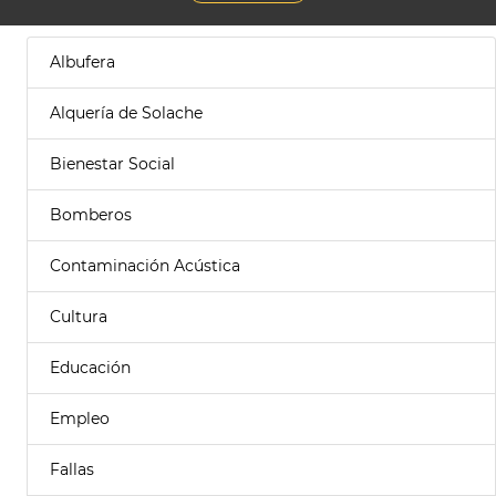
Albufera
Alquería de Solache
Bienestar Social
Bomberos
Contaminación Acústica
Cultura
Educación
Empleo
Fallas