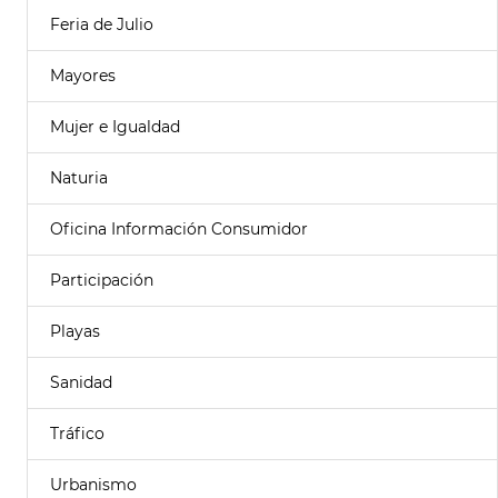
Feria de Julio
Mayores
Mujer e Igualdad
Naturia
Oficina Información Consumidor
Participación
Playas
Sanidad
Tráfico
Urbanismo