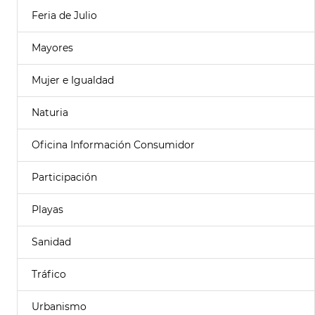
Feria de Julio
Mayores
Mujer e Igualdad
Naturia
Oficina Información Consumidor
Participación
Playas
Sanidad
Tráfico
Urbanismo