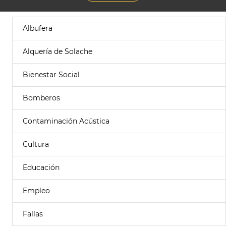
Albufera
Alquería de Solache
Bienestar Social
Bomberos
Contaminación Acústica
Cultura
Educación
Empleo
Fallas