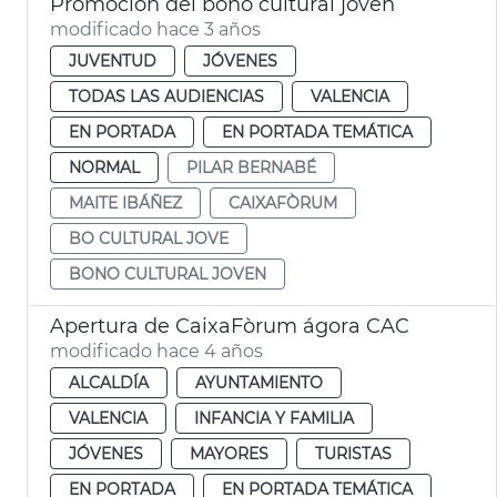
Promoción del bono cultural joven
modificado hace 3 años
JUVENTUD
JÓVENES
TODAS LAS AUDIENCIAS
VALENCIA
EN PORTADA
EN PORTADA TEMÁTICA
NORMAL
PILAR BERNABÉ
MAITE IBÁÑEZ
CAIXAFÒRUM
BO CULTURAL JOVE
BONO CULTURAL JOVEN
Apertura de CaixaFòrum ágora CAC
modificado hace 4 años
ALCALDÍA
AYUNTAMIENTO
VALENCIA
INFANCIA Y FAMILIA
JÓVENES
MAYORES
TURISTAS
EN PORTADA
EN PORTADA TEMÁTICA