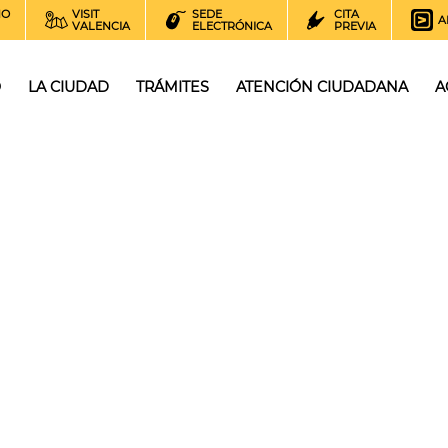
NO
VISIT
SEDE
CITA
A
VALENCIA
ELECTRÓNICA
PREVIA
O
LA CIUDAD
TRÁMITES
ATENCIÓN CIUDADANA
A