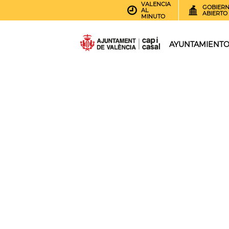
VALENCIA
GOBIER
AL
ABIERTO
MINUTO
AYUNTAMIENT