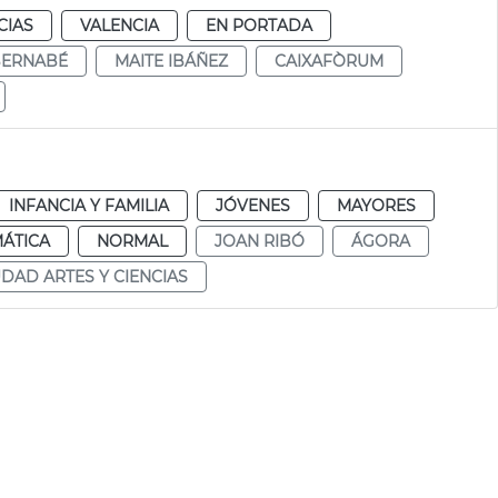
CIAS
VALENCIA
EN PORTADA
BERNABÉ
MAITE IBÁÑEZ
CAIXAFÒRUM
INFANCIA Y FAMILIA
JÓVENES
MAYORES
ÁTICA
NORMAL
JOAN RIBÓ
ÁGORA
UDAD ARTES Y CIENCIAS