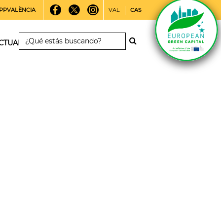
PPVALÈNCIA
VAL
CAS
CTUALIDAD