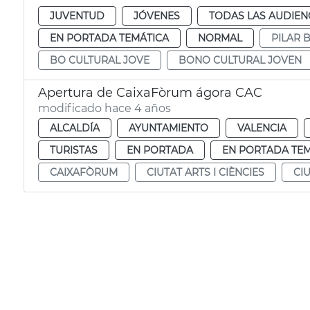
JUVENTUD
JÓVENES
TODAS LAS AUDIEN
EN PORTADA TEMÁTICA
NORMAL
PILAR 
BO CULTURAL JOVE
BONO CULTURAL JOVEN
Apertura de CaixaFòrum ágora CAC
modificado hace 4 años
ALCALDÍA
AYUNTAMIENTO
VALENCIA
TURISTAS
EN PORTADA
EN PORTADA TEM
CAIXAFÒRUM
CIUTAT ARTS I CIÈNCIES
CI