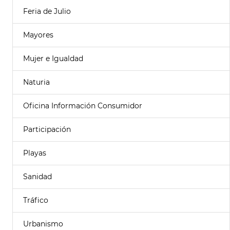
Feria de Julio
Mayores
Mujer e Igualdad
Naturia
Oficina Información Consumidor
Participación
Playas
Sanidad
Tráfico
Urbanismo