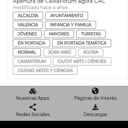
Apertura de CaixaFòrum ágora CAC
modificado hace 4 años
ALCALDÍA
AYUNTAMIENTO
VALENCIA
INFANCIA Y FAMILIA
JÓVENES
MAYORES
TURISTAS
EN PORTADA
EN PORTADA TEMÁTICA
NORMAL
JOAN RIBÓ
ÁGORA
CAIXAFÒRUM
CIUTAT ARTS I CIÈNCIES
CIUDAD ARTES Y CIENCIAS
Nuestras Apps
Páginas de Interés
Redes Sociales
Descargas