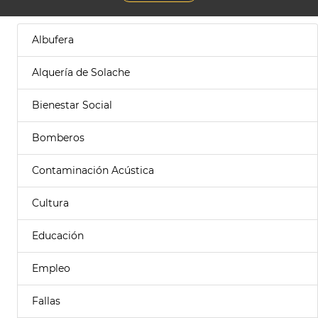
Albufera
Alquería de Solache
Bienestar Social
Bomberos
Contaminación Acústica
Cultura
Educación
Empleo
Fallas